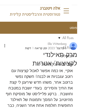
אלה ויטנברג
נטורופטית והרבליסטית קלינית
פוסט
All Posts
Ella Wittenberg
All Posts
6 בדצמ׳ 2023
זמן קריאה 1 דקות
מרק תאילנדי
תבשילים
לקציצות/אטריות
ממרחים מטבלים ורטבים
אוקיי, אז כמה אפשר לאכול קציצות עם 
רוטב עגבניות או לבנה? חשקה נפשי 
ברוטב אחר, משהו חדש שירענן לי קצת 
את החיך והסירים. בעודי יושבת במטבח 
וחושבת.. ברקע פלייליסט של מוסיקת חוף 
מהיוטיוב על המסך ותמונות של תאילנד 
החופשית חולפות אחת אחר השניה, כבר 