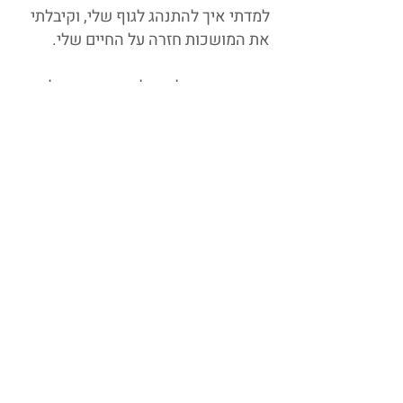
למדתי איך להתנהג לגוף שלי, וקיבלתי
את המושכות חזרה על החיים שלי.
כיום אני מטפלת ומלווה א.נשים בליווי
אישי צמוד, באמונה ובידיעה ש
הנאה
מהחיים וכבוד לגוף הולכים רק יחד,
ואין צורך לוותר על אף אחד מהם.
אני משלבת את הטיפול במספר מרכזים
ובקליניקה הפרטית שלי, בניהול ענף
הנטורופתים בחוות מרפא ברשפון, לצד
העברת הידע ולימוד בסדנאות וליווי
סטודנטים במכללת ׳ארזים׳ במסלול
נטורופתיה וצמחי מרפא, ובמחקר באתר
האינטראקציות Efficasafe.